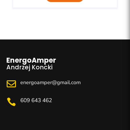
EnergoAmper
Andrzej Koncki
energoamper@gmail.com

609 643 462
