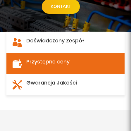
KONTAKT
Doświadczony Zespół

Przystępne ceny

Gwarancja Jakości
