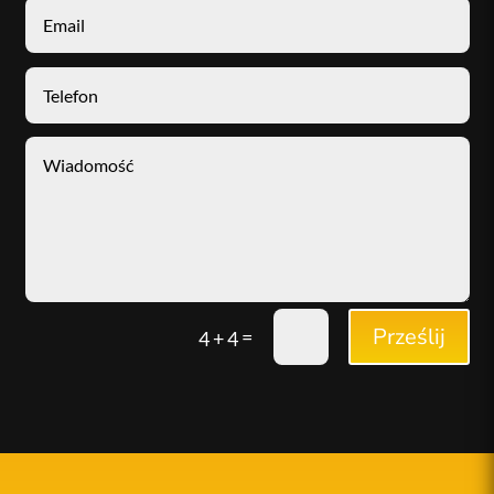
Prześlij
=
4 + 4