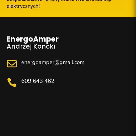
elektrycznych!
EnergoAmper
Andrzej Koncki
energoamper@gmail.com

609 643 462
