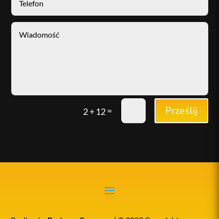
Prześlij
=
2 + 12