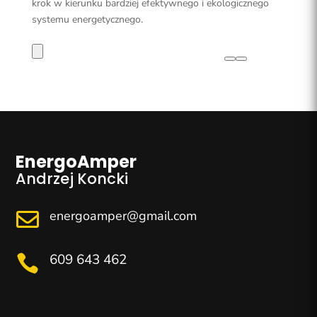
krok w kierunku bardziej efektywnego i ekologicznego
systemu energetycznego.
EnergoAmper
Andrzej Koncki
energoamper@gmail.com

609 643 462
