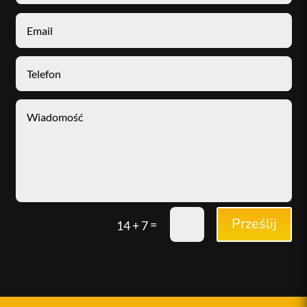
Prześlij
=
14 + 7